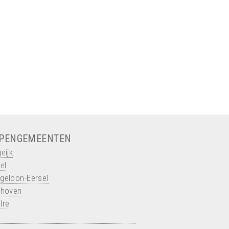
PENGEMEENTEN
eijk
el
geloon-Eersel
dhoven
lre