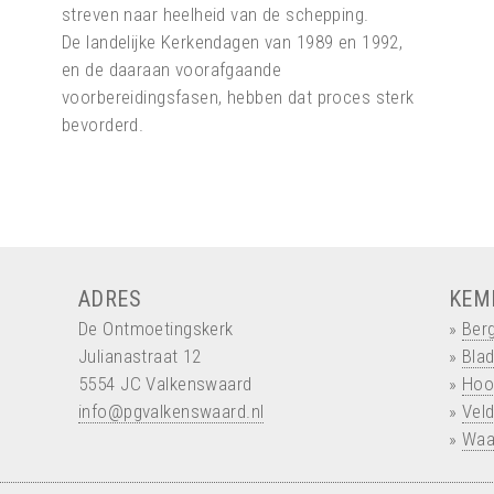
streven naar heelheid van de schepping.
De landelijke Kerkendagen van 1989 en 1992,
en de daaraan voorafgaande
voorbereidingsfasen, hebben dat proces sterk
bevorderd.
ADRES
KEM
De Ontmoetingskerk
»
Berg
Julianastraat 12
»
Blad
5554 JC Valkenswaard
»
Hoo
info@pgvalkenswaard.nl
»
Vel
»
Waa