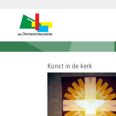
Ga
naar
PROTESTANTSE
de
GEMEENTE
inhoud
VALKENSWAARD
De
Ontmoetingskerk
Kunst in de kerk