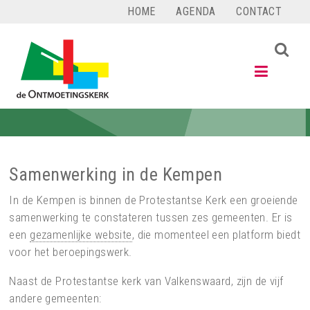
Ga
HOME
AGENDA
CONTACT
naar
de
PROTESTANTSE
inhoud
GEMEENTE
VALKENSWAARD
De
Ontmoetingskerk
Samenwerking in de Kempen
In de Kempen is binnen de Protestantse Kerk een groeiende
samenwerking te constateren tussen zes gemeenten. Er is
een
gezamenlijke website
, die momenteel een platform biedt
voor het beroepingswerk.
Naast de Protestantse kerk van Valkenswaard, zijn de vijf
andere gemeenten: