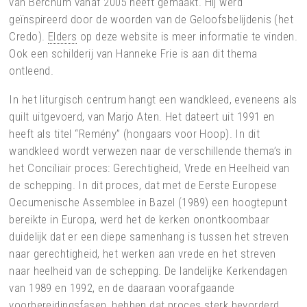
van Berchum vanaf 2005 heeft gemaakt. Hij werd
geïnspireerd door de woorden van de Geloofsbelijdenis (het
Credo).
Elders
op deze website is meer informatie te vinden.
Ook een schilderij van Hanneke Frie is aan dit thema
ontleend.
In het liturgisch centrum hangt een wandkleed, eveneens als
quilt uitgevoerd, van Marjo Aten. Het dateert uit 1991 en
heeft als titel “Remény” (hongaars voor Hoop). In dit
wandkleed wordt verwezen naar de verschillende thema’s in
het Conciliair proces: Gerechtigheid, Vrede en Heelheid van
de schepping. In dit proces, dat met de Eerste Europese
Oecumenische Assemblee in Bazel (1989) een hoogtepunt
bereikte in Europa, werd het de kerken onontkoombaar
duidelijk dat er een diepe samenhang is tussen het streven
naar gerechtigheid, het werken aan vrede en het streven
naar heelheid van de schepping. De landelijke Kerkendagen
van 1989 en 1992, en de daaraan voorafgaande
voorbereidingsfasen, hebben dat proces sterk bevorderd.