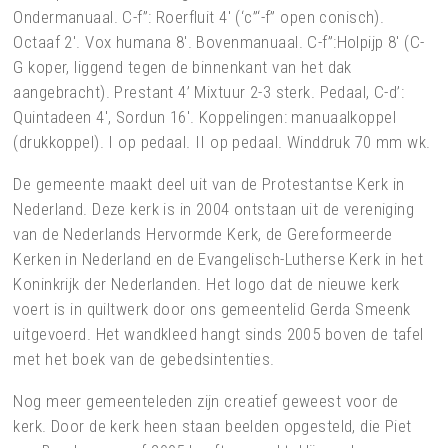
Ondermanuaal. C-f”: Roerfluit 4′ (‘c”‘-f” open conisch).
Octaaf 2′. Vox humana 8′. Bovenmanuaal. C-f”:Holpijp 8′ (C-
G koper, liggend tegen de binnenkant van het dak
aangebracht). Prestant 4’ Mixtuur 2-3 sterk. Pedaal, C-d’:
Quintadeen 4′, Sordun 16′. Koppelingen: manuaalkoppel
(drukkoppel). I op pedaal. II op pedaal. Winddruk 70 mm wk.
De gemeente maakt deel uit van de Protestantse Kerk in
Nederland. Deze kerk is in 2004 ontstaan uit de vereniging
van de Nederlands Hervormde Kerk, de Gereformeerde
Kerken in Nederland en de Evangelisch-Lutherse Kerk in het
Koninkrijk der Nederlanden. Het logo dat de nieuwe kerk
voert is in quiltwerk door ons gemeentelid Gerda Smeenk
uitgevoerd. Het wandkleed hangt sinds 2005 boven de tafel
met het boek van de gebedsintenties.
Nog meer gemeenteleden zijn creatief geweest voor de
kerk. Door de kerk heen staan beelden opgesteld, die Piet