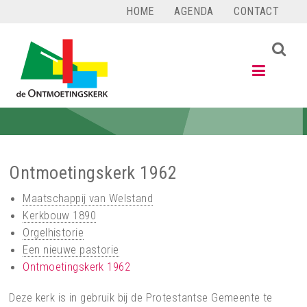
Ga
HOME
AGENDA
CONTACT
naar
de
PROTESTANTSE
inhoud
GEMEENTE
VALKENSWAARD
De
Ontmoetingskerk
Ontmoetingskerk 1962
Maatschappij van Welstand
Kerkbouw 1890
Orgelhistorie
Een nieuwe pastorie
Ontmoetingskerk 1962
Deze kerk is in gebruik bij de Protestantse Gemeente te